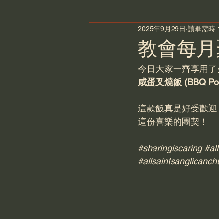
2025年9月29日
讀畢需時 
教會每月聚餐
今日大家一齊享用了
咸蛋叉燒飯 (BBQ Pork o
這款飯真是好受歡迎
這份喜樂的團契！
#sharingiscaring
#all
#allsaintsanglicanch