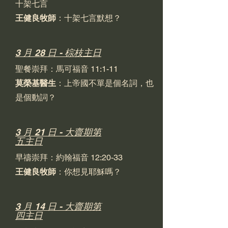
十架七言
王健良牧師
：十架七言默想？
3 月 28 日 - 棕枝主日
聖餐崇拜：馬可福音 11:1-11
莫榮基醫生
：上帝國不單是個名詞，也
是個動詞？
3 月 21 日 - 大齋期第
五主日
早禱崇拜：約翰福音 12:20-33
王健良牧師
：你想見耶穌嗎？
3 月 14 日 - 大齋期第
四主日