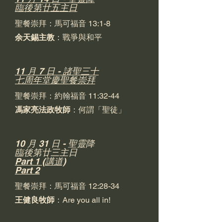
臨後第廿五主日
聖餐崇拜：馬可福音 13:1-8
余天錫主教
：戰爭與和平
11 月 7 日 - 諸聖三十
七周年堂慶聖餐崇拜
聖餐崇拜：約翰福音 11:32-44
馮家亮法政牧師
：何謂「聖徒」
10 月 31 日 - 聖靈降
臨後第廿三主日
Part 1 (講道)
Part 2
聖餐崇拜：馬可福音 12:28-34
王健良牧師
：Are you all in!