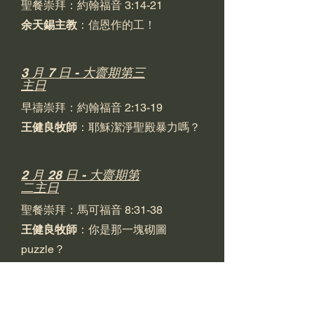
聖餐崇拜：約翰福音 3:14-21
余天錫主教
：信恩作的工！
3 月 7 日 - 大齋期第三
主日
早禱崇拜：約翰福音 2:13-19
王健良牧師
：耶穌潔淨聖殿暴力嗎？
2 月 28 日 - 大齋期第
二主日
聖餐崇拜：馬可福音 8:31-38
王健良牧師
：你是那一塊砌圖
puzzle？
2 月 21 日 - 大齋期第
一主日