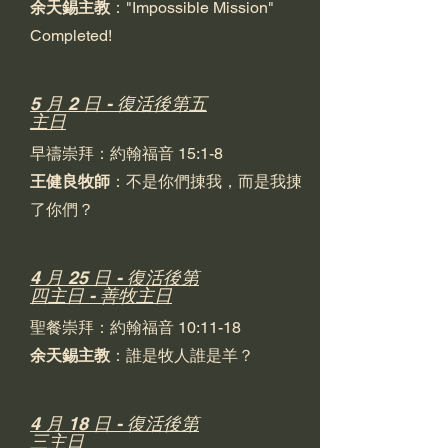
余天錫主教
："Impossible Mission"
Completed!
5 月 2 日 - 復活後第五
主日
早禱崇拜：約翰福音 15:1-8
王健良牧師
：不是你們㨂我，而是我㨂
了你們？
4 月 25 日 - 復活後第
四主日 - 善牧主日
聖餐崇拜：約翰福音 10:11-18
余天錫主教
：誰是牧人誰是羊？
4 月 18 日 - 復活後第
三主日