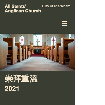
City of Markham
All Saints'
Anglican Church
崇拜重溫
2021