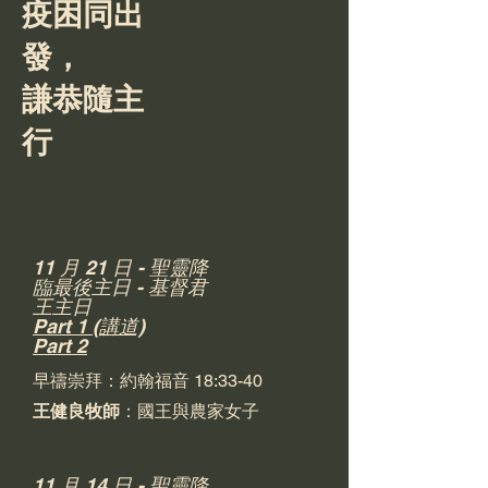
疫困同出
發，
謙恭隨主
行
11 月 21 日 - 聖靈降
臨最後主日 - 基督君
王主日
Part 1 (講道)
Part 2
早禱崇拜：約翰福音 18:33-40
王健良牧師
：國王與農家女子
11 月 14 日 - 聖靈降